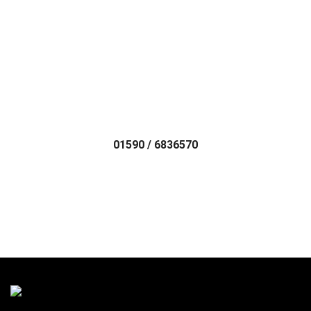
Rufen Sie uns jetzt an!
01590 / 6836570